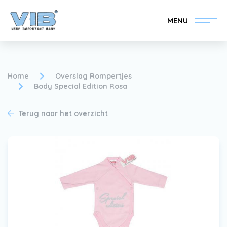
MENU
Home
Overslag Rompertjes
Body Special Edition Rosa
VIB®-Dealer worden
Inlog retail
Terug naar het overzicht
Collectie
Over VIB®
Nieuws
Vind uw VIB®-Dealer
Contact
VIB®-Dealer worden