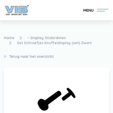
MENU
Home
~ Display Onderdelen
Set Schroefjes Knuffeldisplay (set) Zwart
VIB®-Dealer worden
Inlog retail
Terug naar het overzicht
Collectie
Over VIB®
Nieuws
Vind uw VIB®-Dealer
Contact
VIB®-Dealer worden