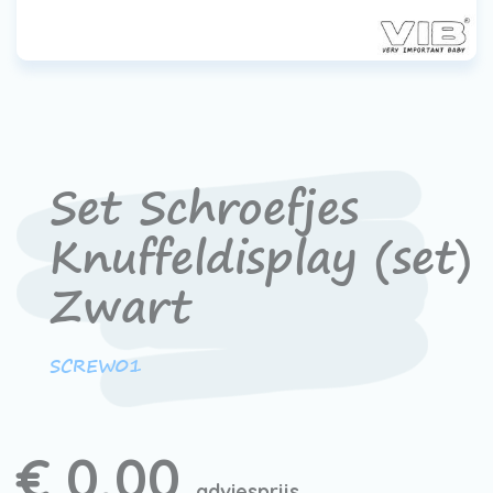
Werken bij VIB®
Set Schroefjes
Knuffeldisplay (set)
Zwart
SCREW01
€ 0,00
adviesprijs