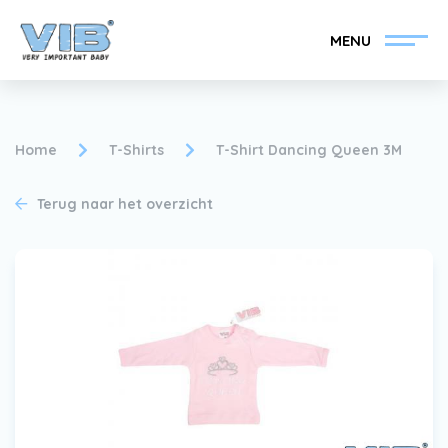
MENU
Home
T-Shirts
T-Shirt Dancing Queen 3M
Terug naar het overzicht
VIB®-Dealer worden
Inlog retail
Collectie
Over VIB®
Nieuws
Vind uw VIB®-Dealer
Contact
VIB®-Dealer worden