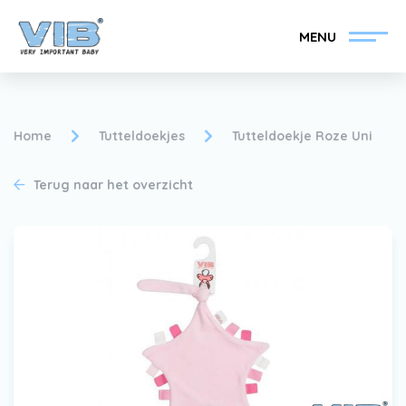
MENU
Home
Tutteldoekjes
Tutteldoekje Roze Uni
Terug naar het overzicht
VIB®-Dealer worden
Inlog retail
Collectie
Over VIB®
Nieuws
Vind uw VIB®-Dealer
Contact
VIB®-Dealer worden