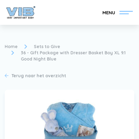
MENU
Home
Sets to Give
36 - Gift Package with Dresser Basket Boy XL 9.1
Good Night Blue
VIB®-Dealer worden
Inlog retail
Terug naar het overzicht
Collectie
Over VIB®
Nieuws
Vind uw VIB®-Dealer
Contact
VIB®-Dealer worden