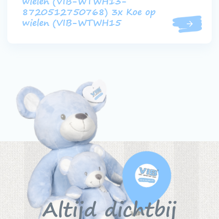
wielen (VIB-WTWH13-
8720512750768) 3x Koe op
wielen (VIB-WTWH15
Altijd dichtbij