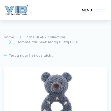
MENU
Home
*The BEARY Collection
Rammelaar Beer Teddy Dusty Blue
VIB®-Dealer worden
Inlog retail
Terug naar het overzicht
Collectie
Over VIB®
Nieuws
Vind uw VIB®-Dealer
Contact
VIB®-Dealer worden