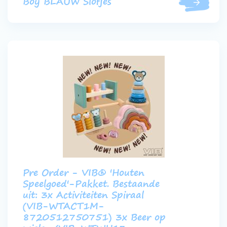
Boy BLAUW Slofjes
Pre Order - VIB® 'Houten
Speelgoed'-Pakket. Bestaande
uit: 3x Activiteiten Spiraal
(VIB-WTACT1M-
8720512750751) 3x Beer op