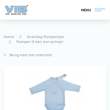
MENU
Home
Overslag Rompertjes
Romper Ik ben een prinsje!
VIB®-Dealer worden
Inlog retail
Terug naar het overzicht
Collectie
Over VIB®
Nieuws
Vind uw VIB®-Dealer
Contact
VIB®-Dealer worden