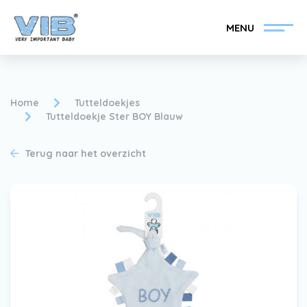
MENU
Home
Tutteldoekjes
Tutteldoekje Ster BOY Blauw
VIB®-Dealer worden
Inlog retail
Terug naar het overzicht
Collectie
Over VIB®
Nieuws
Vind uw VIB®-Dealer
Contact
VIB®-Dealer worden